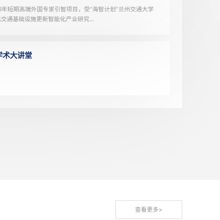
学术预告——天佑学术大讲堂
天佑海智大讲堂：英国思克莱德大学Edoardo Patelli教..
6月26日，依托学校2026年短期高端外国专家引智项目，受“海智计划
站、土木工程学院与西北交通基础设施更新智能化产业研究...