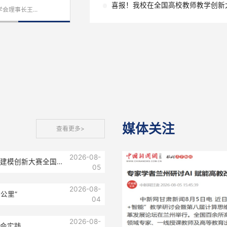
中国国家铁路集
首届“计算+智
结题验收会在兰州交...
喜报！我校在
目“甘肃省新型储能产...
媒体
查看更多
>
2026-08-