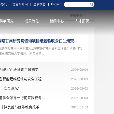
箱
网上办事大厅
OA办公
信息公开网
全景校园
English
学科学位
科学研究
成果转化
新闻中
中国工程科技发展战略甘肃研究院咨询项目结题验收会在兰
8月4日，中国工程科技发展战略甘肃研究院重点咨询项目“甘肃省新型
展路径研究”结题验收会在兰州交通大学召开。来自高校...
026年“遇见中国・丝路同行”西班牙青年暑期学...
行西部铁路站桥隧绿色智能建维韧性与安全工程...
功举办“高原交通韧性与安全论坛”