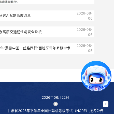
【光明日报】兰州交
交通韧性与安全论坛
2026-08-06
新闻网】专家学者兰州研讨AI赋能高教改革
日报】兰州交通大学举办高原交通韧性与安全论坛
肃】兰州交通大学2026年“遇见中国・丝路同行”西班牙青年暑
流营开营