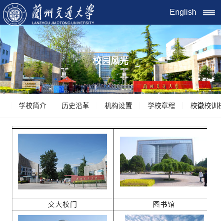
English
校园风光
学校简介
历史沿革
机构设置
学校章程
校徽校训
交大校门
图书馆