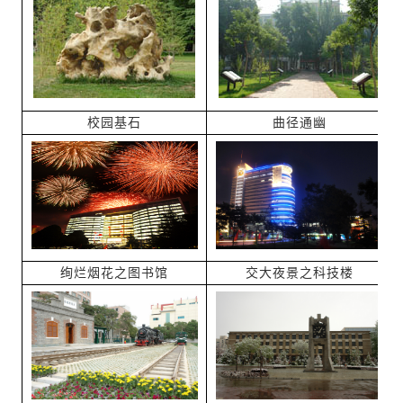
校园基石
曲径通幽
绚烂烟花之图书馆
交大夜景之科技楼