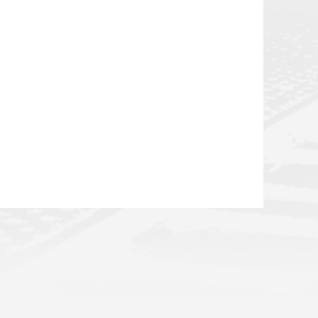
?v=0.2719448712399404