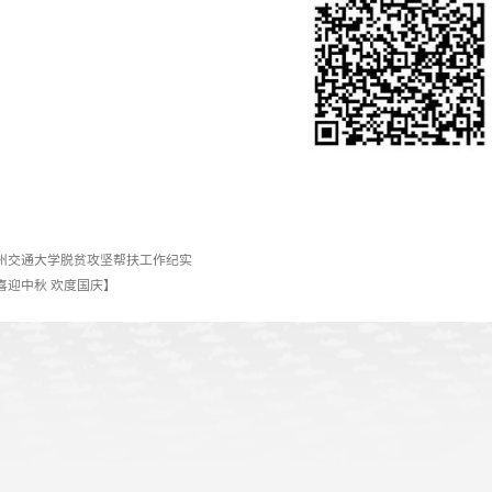
直播地址：
https://wx.vzan.com/live/tvchat-1347425256
可用手机微信扫描二维码观看：
上一条：
兰州交通大学脱贫攻坚帮扶工作纪实