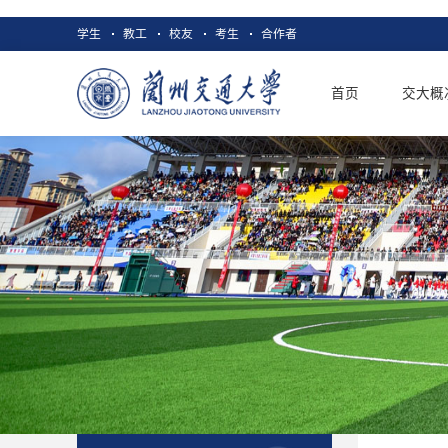
学生
教工
校友
考生
合作者
首页