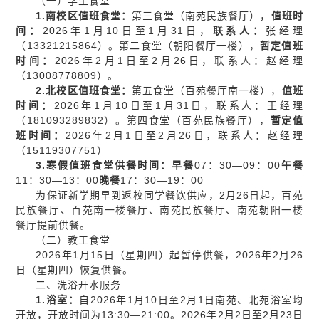
（一）学生食堂
1.
南校区值班食堂：
第三食堂（南苑民族餐厅），
值班时
间：
2026年1月10日至1月31日，
联系
人
：
张经理
（13321215864）。第二食堂（朝阳餐厅一楼），
暂定值班
时间：
2026年2月1日至2月26日，联系人：赵经理
（13008778809）。
2.
北校区值班食堂：
第五食堂（百苑餐厅南一楼），
值班
时间：
2026年1月10日至1月31日，联系人：王经理
（181093289832）。第四食堂（百苑民族餐厅），
暂定值
班时间：
2026年2月1日至2月26日，联系人：赵经理
（15119307751）
3.
寒假值班食堂供餐时间
：
早餐
07：30—09：00
午餐
11：30—13：00
晚餐
17：30—19：00
为保证新学期早到返校同学餐饮供应，2月26日起，百苑
民族餐厅、百苑南一楼餐厅、南苑民族餐厅、南苑朝阳一楼
餐厅提前供餐。
（二）教工食堂
2026年1月15日（星期四）起暂停供餐，2026年2月26
日（星期四）恢复供餐。
二、洗浴开水服务
1.浴室：
自2026年1月10日至2月1日南苑、北苑浴室均
开放，开放时间为13:30—21:00。2026年2月2日至2月23日