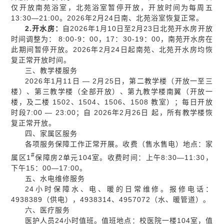
仅开放南苑浴室，北苑浴室暂停开放，开放时间为每周五
13:30—21:00。2026年2月24日南、北苑浴室恢复正常。
2.开水房：
自2026年1月10日至2月23日北苑开水房开放
时间调整为： 8:00-9：00，17：30-19：00，南苑开水房在
此期间暂停开放。2026年2月24日起南苑、北苑开水房均恢
复正常开放时间。
三、教学楼服务
2026年1月11日 — 2月25日，第二教学楼（开放一至三
楼）、第三教学楼（全部开放）、第九教学楼南翼（开放一
楼，及二楼 1502、1504、1506、1508 教室）；每日开放
时段7:00 — 23:00；自 2026年2月26日 起，所有教学楼恢
复正常开放。
四、家属区服务
各项服务保障工作正常开展。收费（售水售电）地点：家
#
属区1
保障房2单元104室。收费时间：上午8:30—11:30，
下午15：00—17:00。
五、水电维修服务
24小时保障水、电、暖的日常维修。报修电话：
4938389（供电），4938314、4957072（水、暖管道）。
六、医疗服务
医护人员24小时值班。值班地点：校医院一楼104室，值