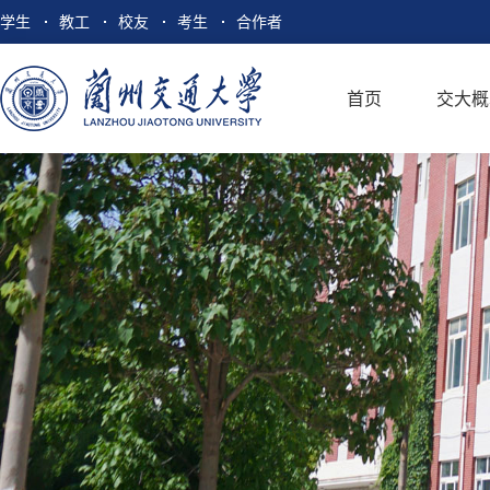
学生
教工
校友
考生
合作者
首页
交大概