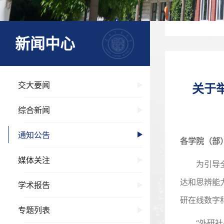
新闻中心
交大要闻
关于
综合新闻
通知公告
各学院（部
媒体关注
为引导
达和思辨能
学术报告
研在线数字
专题列表
“外研