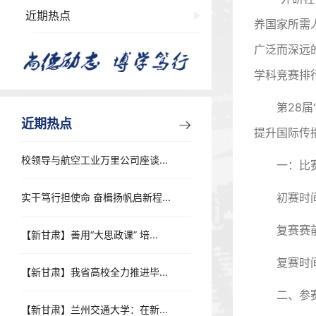
近期热点
养国家所需
广泛而深远
学科竞赛排
第28
近期热点
提升国际传
校领导与航空工业万里公司座谈...
一：比
初赛时间地
实干笃行担使命 奋楫扬帆启新程...
复赛赛前
【新甘肃】善用“大思政课” 培...
复赛时间
【新甘肃】我省高校全力推进毕...
二、参
【新甘肃】兰州交通大学：在新...