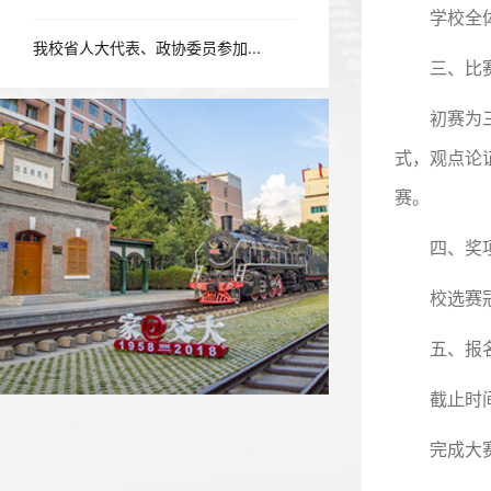
学校全
我校省人大代表、政协委员参加...
三、比
初赛为
式，观点论
赛。
四、奖
校选赛
五、报
截止时间
完成大