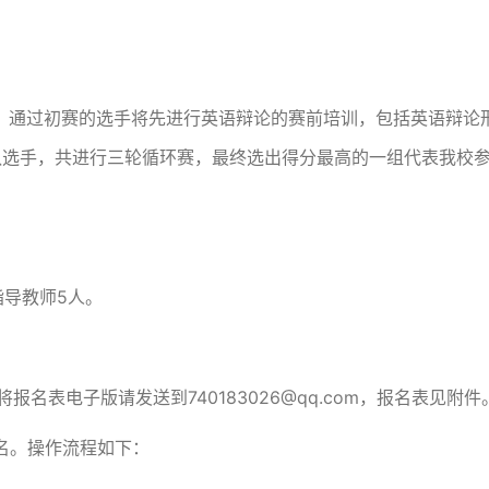
。通过初赛的选手将先进行英语辩论的赛前培训，包括英语辩论
队选手，共进行三轮循环赛，最终选出得分最高的一组代表我校
指导教师5人。
并将报名表电子版请发送到740183026@qq.com，报名表见附件
名。操作流程如下：