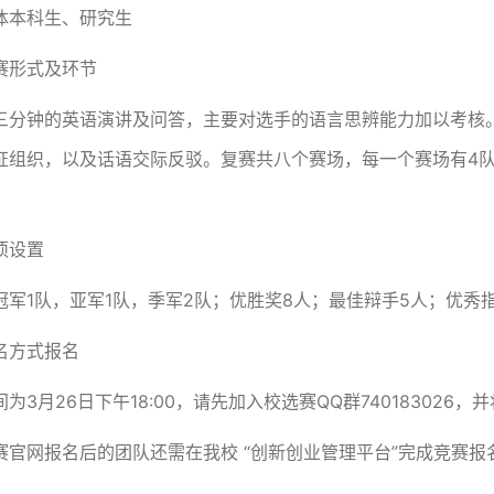
体本科生、研究生
赛形式及环节
三分钟的英语演讲及问答，主要对选手的语言思辨能力加以考核
证组织，以及话语交际反驳。复赛共八个赛场，每一个赛场有4
项设置
冠军1队，亚军1队，季军2队；优胜奖8人；最佳辩手5人；优秀
名方式报名
为3月26日下午18:00，请先加入校选赛QQ群740183026，
赛官网报名后的团队还需在我校 “创新创业管理平台”完成竞赛报