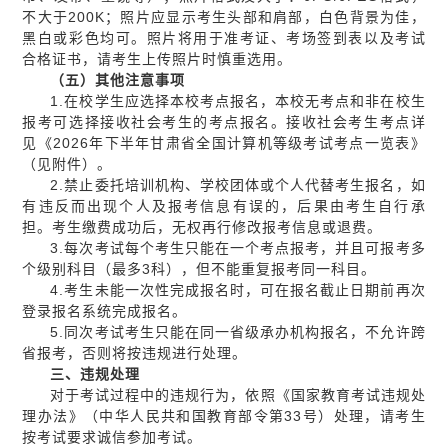
不大于200K；照片应显示考生头部和肩部，白色背景为佳，
黑白或彩色均可。照片将用于准考证、考场签到表以及考试
合格证书，请考生上传照片时慎重选用。
（五）其他注意事项
1.在校学生应选择本校考点报名，本校无考点和非在校生
报考可选择接收社会考生的考点报名。接收社会考生考点详
见《2026年下半年甘肃省全国计算机等级考试考点一览表》
（见附件）。
2.禁止委托培训机构、学校团体或个人代替考生报名，如
有违反而出现个人及报考信息有误的，后果由考生自行承
担。考生缴费成功后，无权再行修改报考信息或退费。
3.每次考试每个考生只能在一个考点报考，并且可报考多
个级别科目（最多3科），但不能重复报考同一科目。
4.考生未能一次性完成报名时，可在报名截止日期前再次
登录报名系统完成报名。
5.同次考试考生只能在同一省级承办机构报名，不允许跨
省报考，否则将按违规进行处理。
三、违规处理
对于考试过程中的违规行为，依照《国家教育考试违规处
理办法》（中华人民共和国教育部令第33号）处理，请考生
按考试要求诚信参加考试。