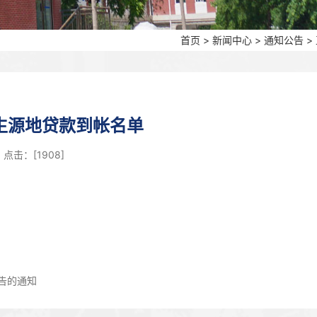
首页
>
新闻中心
>
通知公告
>
社生源地贷款到帐名单
0 点击：[
1908
]
告的通知