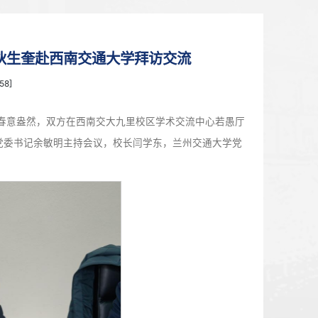
首页
>
新闻中心
——校党委书记狄生奎赴西南交通大学拜访
3月16日 18:21 点击：[
1958
]
交流。“十五五”开局，春意盎然，双方在西南交大九里校区学
研讨。西南交通大学党委书记余敏明主持会议，校长闫学东，