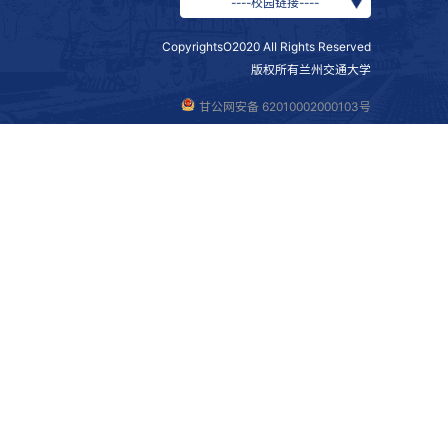
性，进一步深化联合培养项目既是落实教育部对口支援政策的
、科研协同、人才引进等方面给予更多指导与支持，共同把握
谈交流，不仅进一步巩固了两校血脉相连的深情厚谊，更为新
点，携手推动合作机制更加健全、合作领域更加宽广、合作成
前行、共谱华章。
两校相关单位负责人参加座谈。
（文图/刘娟 初审/刘娟 复审/郭伟 终审/莫俊文 校对/冯金山 