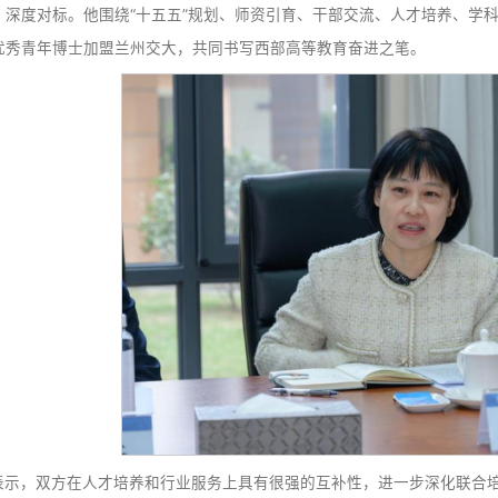
狄生奎代表兰州交通大学全体师生，向长期以来给予无私
表示，西南交大作为“交通大学”最早源头之一，学科实力雄
戚、叙旧谊”，更是“学经验、谋新篇”。
在简要介绍学校发展情况后，狄生奎强调，近年来，双方
其是在教师研修、干部挂职、联合基金项目、本科生联合培养
校正处在全面推进“十五五”、奋力实现“1152”奋斗目标的
持续学习、深度对标。他围绕“十五五”规划、师资引育、干
西南交大优秀青年博士加盟兰州交大，共同书写西部高等教育