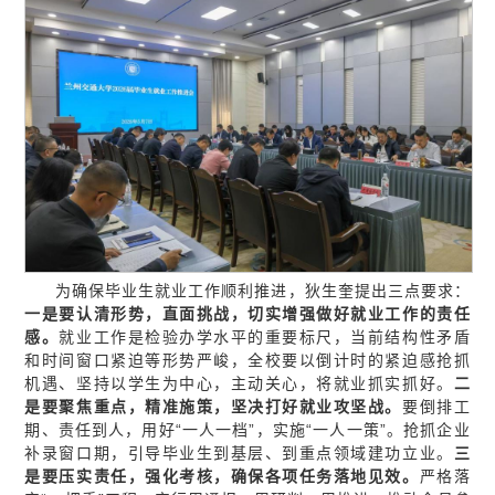
为确保毕业生就业工作顺利推进，狄生奎提出三点要求：
一是
要认清形势，直面挑战，切实增强做好就业工作的责任
感。
就业工作是检验办学水平的重要标尺，当前结构性矛盾
和时间窗口紧迫等形势严峻，全校要以倒计时的紧迫感抢抓
机遇、坚持以学生为中心，主动关心，将就业抓实抓好。
二
是
要聚焦重点，精准施策，坚决打好就业攻坚战。
要倒排工
期、责任到人，用好“一人一档”，实施“一人一策”。抢抓企业
补录窗口期，引导毕业生到基层、到重点领域建功立业。
三
是要
压实责任，强化考核，确保各项任务落地见效。
严格落