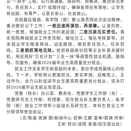
实“一把手”工程，实行周通报、周研判、周推进，推动全员参
与，责任到人，实行“挂图作战”。确保各项任务落地，让学生
有出路、有尊严，让家长安心、社会放心。
苏程最后强调，各学院（部）要认真贯彻此次会议精神，
重点做好以下工作：
一是迅速再谋划、再部署。
认清形势，
统一思想，增强就业工作的紧迫感；
二是压紧压实责任。
落
实校院两级就业工作责任制，细化分工，强化考核督导。对
未就业学生精准帮扶，动态跟踪，做到责任到人，任务到
岗。
三是狠抓落地见效。
抢抓铁路局社招等企业补录关键时
机，用足用好“万名计划”“三支一扶”等政策性就业机遇。强指
导、优服务，确保2026届毕业生高质量充分就业。
就业工作关系学生和家庭的未来，是办学成效最核心的检
验。下一步，学校将以更强担当、更实举措，迎难而上、主
动作为，全力以赴促进毕业生更高质量更充分就业，坚决打
好2026届毕业生就业攻坚战。
党委（校长）办公室、教务处、党委学生工作部（处）、
党委研究生工作部、校团委、招生就业处主要负责人，各学
院（部）就业工作领导小组组长及研究生、本科生就业工作
分管领导参加会议。
（文/焦凝 周渊 图/新闻中心 初审/王鹏 复审/周渊 终审/
王昕 校对/凌翔 来源/招生就业处）