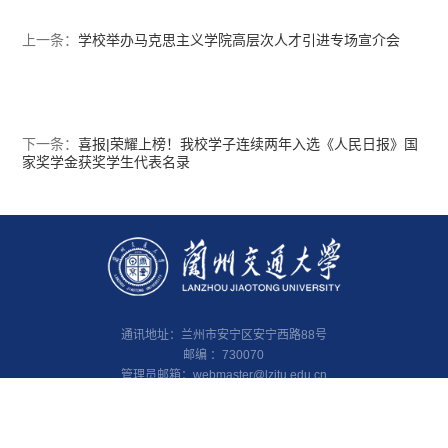
上一条：
学校举办马克思主义学院高层次人才引进专场宣介会
下一条：
喜报|荣耀上榜！我校学子连续两年入选《人民日报》国
家奖学金获奖学生代表名录
通讯地址：兰州市安宁区安宁西路88号
邮编 ：730070
管理员邮箱：
webmaster@lzjtu.edu.cn
Copyright©2020 All Rights Reserved
版权所有 兰州交通大学 陇ICP备14001560号-1
甘公网安备 62010002000103号