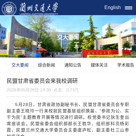
English
交大要闻
交大要闻
综合新闻
通知公告
媒体关注
学术报告
民盟甘肃省委员会来我校调研
2026年05月28日 19:30 点击：[
1737
]
5月28日，甘肃省政协副秘书长、民盟甘肃省委员会专职
副主委王晓玲一行来校就民盟基层组织换届、“参政为公、实
干为民”主题教育开展等情况进行调研。校党委书记狄生奎出
席座谈会。民盟省委会组织部部长王胜华、组织部科员杨彩
霞，民盟兰州交通大学委员会主委虞庐松、副主委杜三山参