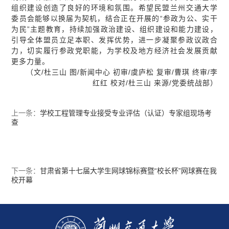
组织建设创造了良好的环境和氛围。希望民盟兰州交通大学
委员会能够以换届为契机，结合正在开展的“参政为公、实干
为民”主题教育，持续加强政治建设、组织建设和能力建设，
引导全体盟员立足本职、发挥优势，进一步凝聚参政议政合
力，切实履行参政党职能，为学校及地方经济社会发展贡献
更多力量。
（文/杜三山 图/新闻中心 初审/虞庐松 复审/曹琪 终审/李
红红 校对/杜三山 来源/党委统战部）
上一条：
学校工程管理专业接受专业评估（认证）专家组现场考
查
下一条：
甘肃省第十七届大学生网球锦标赛暨“校长杯”网球赛在我
校开幕