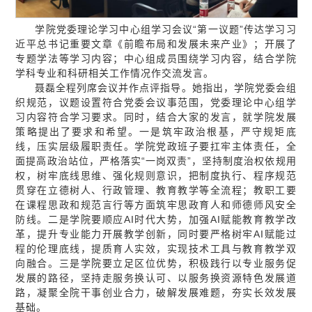
学院党委理论学习中心组学习会议“第一议题”传达学习习
近平总书记重要文章《前瞻布局和发展未来产业》；开展了
专题学法等学习内容；中心组成员围绕学习内容，结合学院
学科专业和科研相关工作情况作交流发言。
聂磊全程列席会议并作点评指导。她指出，学院党委会组
织规范，议题设置符合党委会议事范围，党委理论中心组学
习内容符合学习要求。同时，结合大家的发言，就学院发展
策略提出了要求和希望。一是筑牢政治根基，严守规矩底
线，压实层级履职责任。学院党政班子要扛牢主体责任，全
面提高政治站位，严格落实“一岗双责”，坚持制度治权依规用
权，树牢底线思维、强化规则意识，把制度执行、程序规范
贯穿在立德树人、行政管理、教育教学等全流程；教职工要
在课程思政和规范言行等方面筑牢思政育人和师德师风安全
防线。二是学院要顺应AI时代大势，加强AI赋能教育教学改
革，提升专业能力开展教学创新，同时要严格树牢AI赋能过
程的伦理底线，提质育人实效，实现技术工具与教育教学双
向融合。三是学院要立足区位优势，积极践行以专业服务促
发展的路径，坚持走服务换认可、以服务换资源特色发展道
路，凝聚全院干事创业合力，破解发展难题，夯实长效发展
基础。