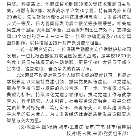
果奖。科研路上，他聚焦智能制图领域关键技术难题自主攻
关，出版专著2部，发表高水平论文70余篇，持有国内外专利
20余项，先后斩获地理信息科技进步特等奖、甘肃省科技进
步奖一等奖、日内瓦国际发明展金银奖等多项荣誉。相关成
果应用于国家“天地图”平台，显著提升制图生产效率，支撑全
国18个省份的县－市－省三级“一张图”缩编更新及7700余幅
图件制作，以科技报国践行共产党员使命担当。
一老一新两名党员，一位深耕后勤服务岗位默默护航校园
发展，一位扎根西部聚力攻坚国家重大战略，是学校1800余
名教工党员先锋模范的生动缩影，更是学校广大党员干部立
足岗位、锐意进取、奋勇争先的真实写照。
此次荣誉不仅是对党员个人履职实绩的高度认可，也是对
学校长期以来坚持党建引领、抓实党员队伍建设、以党建赋
能办学治校与事业发展的充分肯定。下一步，学校将以先进
典型为标杆，持续深化党建引领作用，推动党建工作与教学
育人、科学研究、人才引育、社会服务深度融合，引导全校
党员师生对标先进、笃行实干、奋勇争先，汇聚起建设高水
平大学的强大合力，为甘肃省经济社会高质量发展贡献交大
智慧与交大力量。
（文/周亚平 图/杨扬 初审/王启栋 复审/丁杰 终审/蒋晓娟
校对/杨言武 来源/党委组织部）