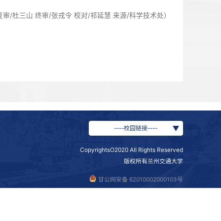
学多年，在冻土工程、高原铁路建造、线路运营养护等领域积
安全运营、提质升级提供坚实的人才支撑与智力支持。此次联
与行业影响力。未来，学校将持续立足行业需求、主动担当作
术研发，为我国高原铁路事业高质量发展持续贡献兰州交大智慧
/会务组 初审/孙永新 复审/杜三山 终审/张戎令 校对/祁延慧 