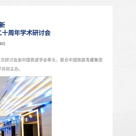
首页
>
新闻中心
高原铁路技术创新
办青藏铁路运营二十周年学术研讨会
7月03日 11:52 点击：[
1292
]
在陕西西安成功举办。本次研讨会由中国铁道学会牵头，联合中
研究院和兰州交通大学共同主办。