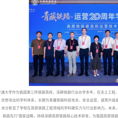
本次研讨会以“高原铁路建造和运营技术创新”为主题，
线路运输组织、高原设备运营维护、冻土工程技术研发应用、
践经验，聚焦行业发展痛点、难点，深入研讨新时代高原铁路
在专题报告环节，我校做了题为《高原铁路盐渍化冻土区
研究领域的最新科研成果与技术突破。来自中国铁道科学研究
者，围绕多年冻土路基轨道快速检测、冻土冻融灾害综合治理
绘等前沿课题分享研究成果、交流技术经验，进一步完善和丰