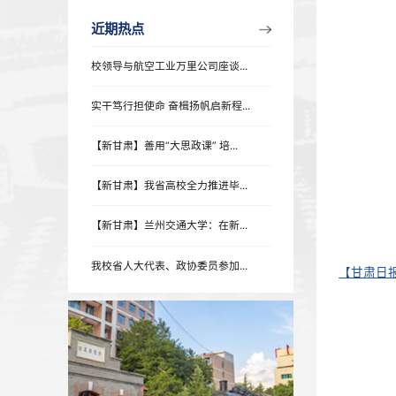
近期热点
近期热点
校领导与航空工业万里公司座谈...
实干笃行担使命 奋楫扬帆启新程...
【新甘肃】善用“大思政课” 培...
【新甘肃】我省高校全力推进毕...