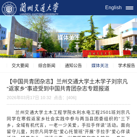
English
媒体关注
交大要闻
综合新闻
通知公告
媒体关注
学术报告
【中国共青团杂志】兰州交通大学土木学子刘宗凡
“返家乡”事迹受到中国共青团杂志专题报道
2026年03月17日 10:32 点击：[
406
]
兰州交通大学土木工程学院水利水电工程2501班刘宗凡
同学在寒假返家乡社会实践中参与两当县团委组织的“三下
乡，全域有机代言，一老一少关爱，手拉手伴读”活动。面向
留守儿童，刘宗凡同学在“爱心托管班”开展“手拉手”爱心伴读