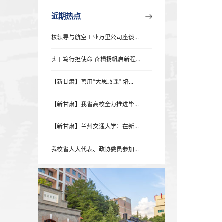
近期热点
近期热点
校领导与航空工业万里公司座谈...
实干笃行担使命 奋楫扬帆启新程...
【新甘肃】善用“大思政课” 培...
【新甘肃】我省高校全力推进毕...