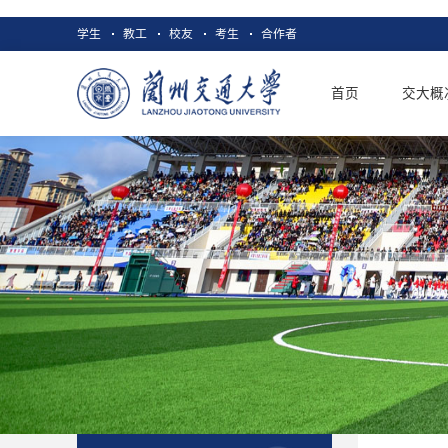
学生
教工
校友
考生
合作者
首页