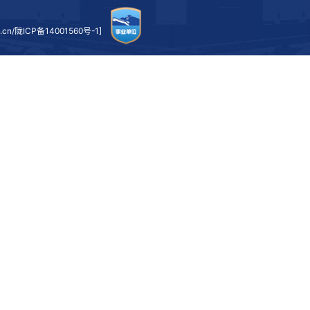
上一条：
经济管理学院举办2026年度国家基金申报专家辅导会
下一条：
天佑学术大讲堂：对外经济贸易大学吕越教授为经管学院师生
2
] [www.lzjtu.cn/
陇ICP备14001560号-1
]