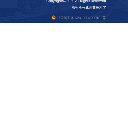
做学术讲座
--
CopyrightsO202