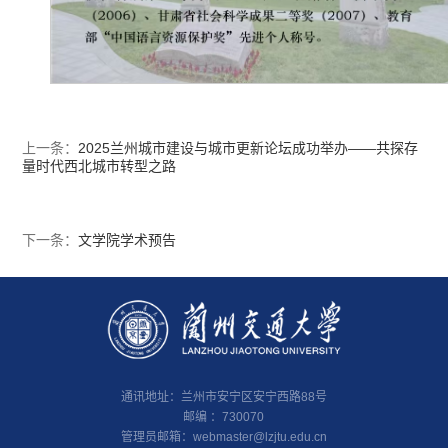
上一条：
2025兰州城市建设与城市更新论坛成功举办——共探存
量时代西北城市转型之路
下一条：
文学院学术预告
通讯地址：兰州市安宁区安宁西路88号
邮编 ：730070
管理员邮箱：
webmaster@lzjtu.edu.cn