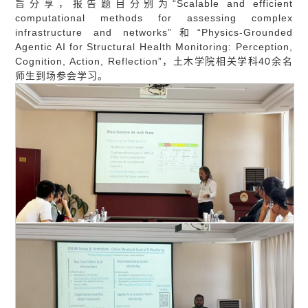
旨分享，报告题目分别为“Scalable and efficient
computational methods for assessing complex
infrastructure and networks”和“Physics-Grounded
Agentic AI for Structural Health Monitoring: Perception,
Cognition, Action, Reflection”，土木学院相关学科40余名
师生到场参会学习。