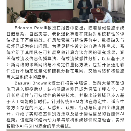
Edoardo Patelli教授在报告中指出，随着基础设施系统
日趋复杂，自然灾害、老化退化等潜在威胁对系统韧性的评
估提出了严峻挑战。在风险管控与韧性评价中，数据缺失与
损坏已成为突出问题。为满足韧性设计的自适应性需求，系
统介绍了其团队在可扩展高效计算方法方面的研究成果，涵
盖荷载流及信息传播算法、荷载流敏感性分析，以及基于贝
叶斯网络的诊断网络与不确定性量化方法，包括开源通用软
件进行不确定性量化和随机分析在电网、交通网络和核设施
等大型系统中的应用。
Basuraj Bhowmik博士在报告中强调，当前大量基础设
施已进入服役后期，结构健康监测已成为保障工程安全、提
升长期韧性与可持续性的关键技术。并指出该领域已步入基
于人工智能的新时代。针对传统SHM方法在稳定性、适应性
等方面存在的不足，从感知、认知、行动与反思四个维度展
开，介绍了实时模态识别方法以及基于物理信息的智能体AI
框架。该框架将结构动力学与随机系统辨识深度融合，实现
智能体AI与SHM耦合的学术尝试
。