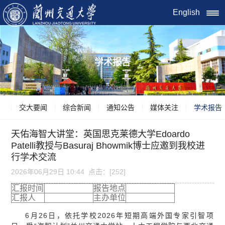
English
学术报告
交大要闻
综合新闻
通知公告
媒体关注
学术报告
天佑海智大讲堂：英国思克莱德大学Edoardo
Patelli教授与Basuraj Bhowmik博士应邀到我校进
行学术交流
2026年06月29日 10:44 点击：[
252
]
汇报时间
报告地点
汇报人
主办单位
6月26日，依托学校2026年短期高端外国专家引智项