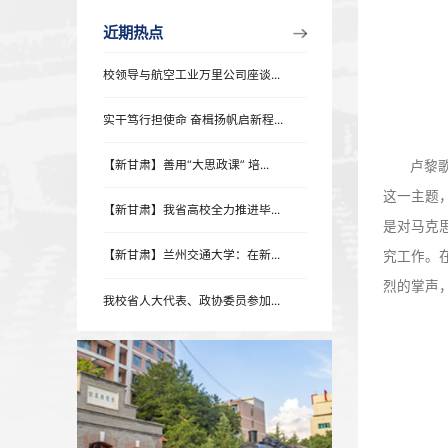
近期热点
近期热点
校领导与航空工业万里公司座谈...
实干笃行担使命 奋楫扬帆启新程...
【新甘肃】善用“大思政课” 培...
【新甘肃】我省高校全力推进毕...