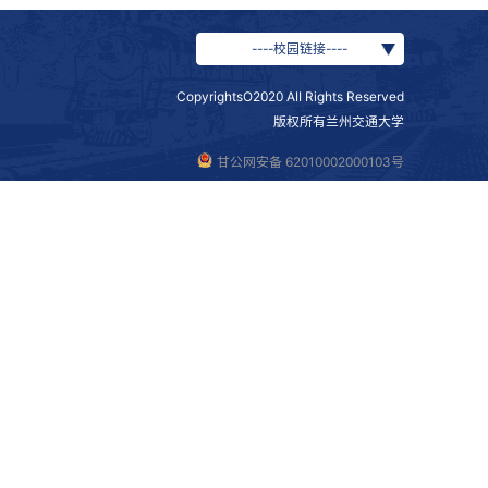
体师生增强问题意识、坚定“四个自信”具有很大帮助，特别是
入思考和回味，也值得学习和践行。
（来源/
--
CopyrightsO202