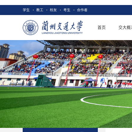
学生
教工
校友
考生
合作者
首页