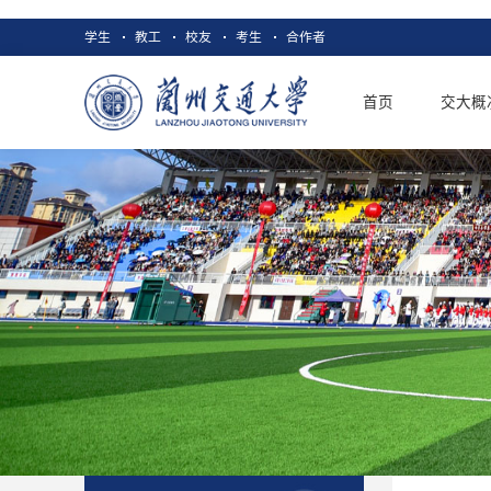
学生
教工
校友
考生
合作者
首页