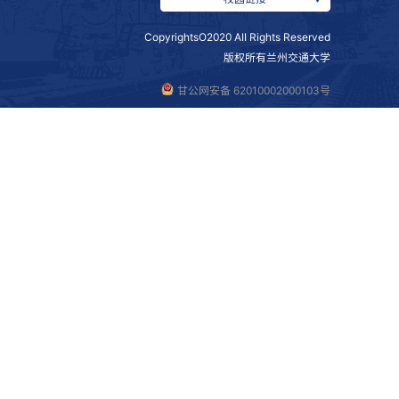
（文/卫琼 图/新闻中心 审核/田艳琴
调研