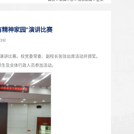
首页
>
新闻中心
号故事・构筑共有精神家园”演讲比赛
4月10日 14:43 点击：[
1139
]
共有精神家园”“石榴杯”演讲比赛。校党委常委、副校长张弢出
中学初一、初二年级师生及全体行政人员参加活动。