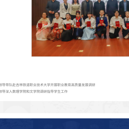
此次“讲好文化符号故事・构筑共有精神家园”演讲比赛
的深刻认识，增强了文化自信与民族自豪感，进一步加深了中