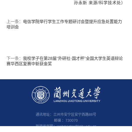
孙永新 来源/科学技术处）
上一条：
电信学院举行学生工作专题研讨会暨提升应急处置能力
培训会
下一条：
我校学子在第28届“外研社·国才杯”全国大学生英语辩论
赛华西区复赛中斩获金奖
通讯地址：兰州市安宁区安宁西路88号
邮编 ：730070
管理员邮箱：
webmaster@lzjtu.edu.cn