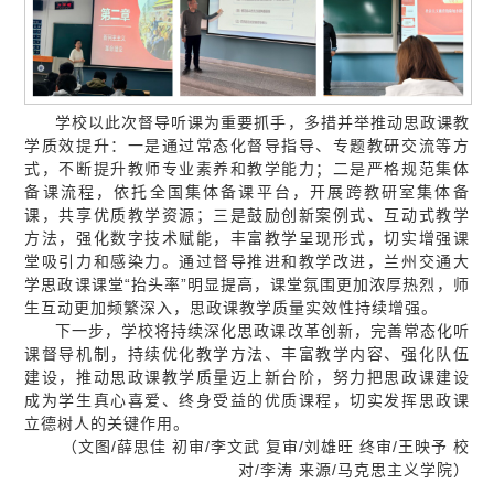
学校以此次督导听课为重要抓手，多措并举推动思政课教
学质效提升：一是通过常态化督导指导、专题教研交流等方
式，不断提升教师专业素养和教学能力；二是严格规范集体
备课流程，依托全国集体备课平台，开展跨教研室集体备
课，共享优质教学资源；三是鼓励创新案例式、互动式教学
方法，强化数字技术赋能，丰富教学呈现形式，切实增强课
堂吸引力和感染力。通过督导推进和教学改进，兰州交通大
学思政课课堂“抬头率”明显提高，课堂氛围更加浓厚热烈，师
生互动更加频繁深入，思政课教学质量实效性持续增强。
下一步，学校将持续深化思政课改革创新，完善常态化听
课督导机制，持续优化教学方法、丰富教学内容、强化队伍
建设，推动思政课教学质量迈上新台阶，努力把思政课建设
成为学生真心喜爱、终身受益的优质课程，切实发挥思政课
立德树人的关键作用。
（文图/薛思佳 初审/李文武 复审/刘雄旺 终审/王映予 校
对/李涛 来源/马克思主义学院）