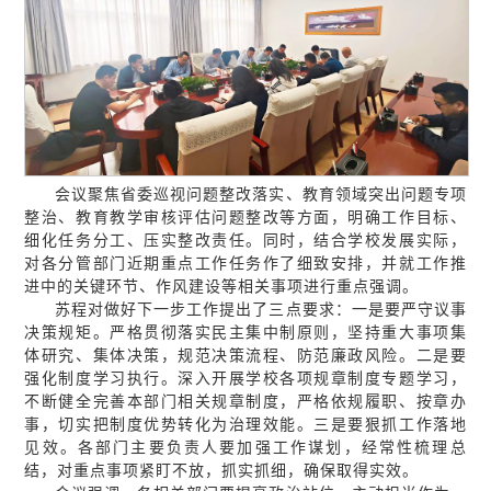
会议聚焦省委巡视问题整改落实、教育领域突出问题专项
整治、教育教学审核评估问题整改等方面，明确工作目标、
细化任务分工、压实整改责任。同时，结合学校发展实际，
对各分管部门近期重点工作任务作了细致安排，并就工作推
进中的关键环节、作风建设等相关事项进行重点强调。
苏程对做好下一步工作提出了三点要求：一是要严守议事
决策规矩。严格贯彻落实民主集中制原则，坚持重大事项集
体研究、集体决策，规范决策流程、防范廉政风险。二是要
强化制度学习执行。深入开展学校各项规章制度专题学习，
不断健全完善本部门相关规章制度，严格依规履职、按章办
事，切实把制度优势转化为治理效能。三是要狠抓工作落地
见效。各部门主要负责人要加强工作谋划，经常性梳理总
结，对重点事项紧盯不放，抓实抓细，确保取得实效。