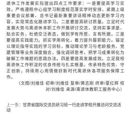
退休工作发展实际提出四点工作要求：一是要提高学习实
效。严格遵照中心组学习制度规范落实学时安排，紧跟上级
重要会议部署、总书记最新重要讲话精神动态更新学习内
容，实现常态化跟进学习。二是要提高研讨质量。立足时代
发展大势与离退休本职工作开展研讨交流，坚持实事求是、
贴合实务，杜绝空泛表态，做到学有所思、言有所据。三是
要提高实践能力。抓实学用转化，着力提升履职能力。锚定
以理论指导实践的学习目标，推动理论学习与老龄服务、党
建管理等业务深度融合，强化调研思考，把学习成果转化为
破解工作难题的思路办法。四是要提高发展成效。立足我校
离退休工作积淀的优良传统与扎实根基，传承特色优势、守
正创新，持续用心用情做好新时代离退休各项服务保障工
作。
（文图/刘维佳 初审/刘维佳 复审/黄志刚 终审/夏红辉 校
对/刘维佳 来源/离退休教职工服务中心）
上一条：
甘肃省国际交流员研习班一行走进学校开展访问交流活
动