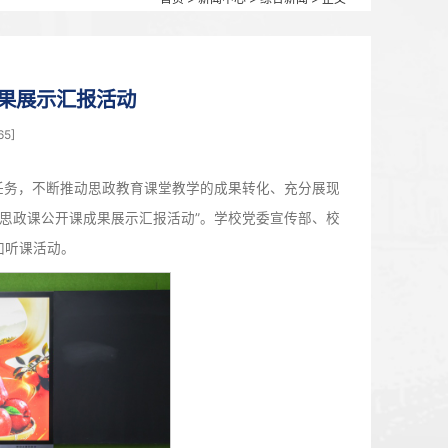
首页
>
新闻中心
思政课公开课成果展示汇报活动
6月04日 10:48 点击：[
265
]
面落实立德树人根本任务，不断推动思政教育课堂教学的成果
日，学校举行“大学生讲思政课公开课成果展示汇报活动”。学校
马工程培训班学员参加听课活动。