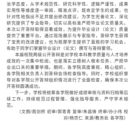
治学态度，从学术规范性、研究科学性、逻辑严谨性、成果
实用性等维度逐一审阅、精准点评，既肯定学生的成果，也
针对性地指出不足并提出修改建议，为学生完善论文、深化
研究提供了专业指导，切实以高标准严把毕业论文质量关。
本次公开答辩取得显著成效，为提升毕业设计（论文）质量
提供了重要平台。通过现场展示与专家指导，答辩学生获得
了宝贵的改进建议，也为观摩学生提供了直观的学习机会，
有助于同学们掌握毕业设计（论文）撰写与答辩要领。
本届校院两级公开答辩是对学校本科教学质量与人才培养
成效的一次集中检阅，也是落实立德树人根本任务、严把毕
业出口关的重要举措。期间，各学院高度重视、精心组织，
各学院相关负责人到答辩会场检查指导。同时，学校组织督
导对各学院公开答辩组织情况进行了全面检查，确保本次公
开答辩圆满成功。
下一步，学校将统筹各学院做好成绩审核与资料归档等后
续工作，持续规范过程管理、强化指导服务、严守学术规
范。
（文图/周剑桥 初审/郭青青 复审/朱昌锋 终审/孙小伟 校
对/杨宗仁 来源/教务处 各学院）