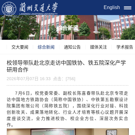
English
综合新闻
交大要闻
综合新闻
通知公告
媒体关注
学术报告
校领导带队赴北京走访中国铁协、铁五院深化产学
研用合作
2026年07月07日 16:33 点击：[
756
]
7月6日，校党委常委、副校长陈喜春带队赴北京专项走
访中国地方铁路协会（简称中国铁协）、中铁第五勘察设计
院集团有限公司（简称铁五院），围绕深化行业对接、科技
创新攻关、成果落地转化、行业人才培育等核心议题开展深
度座谈交流，全力推进校协、校企全方位、深层次务实合
作。