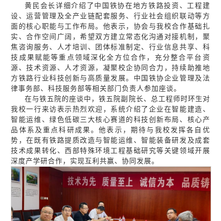
黄民会长详细介绍了中国铁协在地方铁路投资、工程建
设、运营管理及全产业链配套服务、行业社会组织联动等方
面的核心职能与工作布局。他表示，协会与我校合作基础扎
实、合作空间广阔，希望双方建立常态化沟通对接机制，聚
焦咨询服务、人才培训、团体标准制定、行业信息共享、科
技成果赋能等重点领域深化全方位合作，充分整合平台资
源、技术资源、人才资源，凝聚校企协同合力，持续助推地
方铁路行业科技创新与高质量发展。中国铁协企业管理及法
律事务部、科技服务部等相关部门负责人参加座谈。
在与铁五院的座谈中，铁五院副院长、总工程师时环生对
我校一行来访表示热烈欢迎，系统介绍了企业在智能建造、
智能运维、绿色低碳三大核心赛道的科技创新布局、核心产
品体系及重点科研成果。他表示，期待与我校发挥各自优
势，在既有铁路提质改造与智能运维、智能装备研发及成套
技术成果转化、西部特殊环境工程基础研究等关键领域开展
深度产学研合作，实现互利共赢、协同发展。