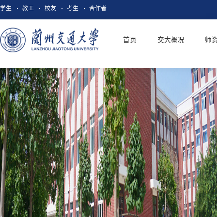
学生
教工
校友
考生
合作者
首页
交大概况