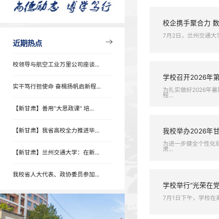
学术报告
专题列表
校领导
近期热点
为深入贯
校企携
7月2日
近期热点
校领导与航空工业万里公司座谈...
学校召
实干笃行担使命 奋楫扬帆启新程...
为扎实做
程...
【新甘肃】善用“大思政课” 培...