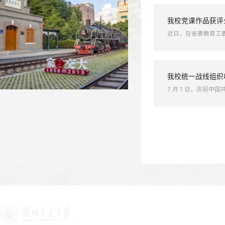
【新甘肃】我省高校全力推进毕...
我校举
为进一步
肃...
【新甘肃】兰州交通大学：在新...
我校省人大代表、政协委员参加...
学校举
7月1日
我校党
近日，在
我校统
7 月 