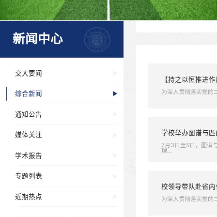
新闻中心
交大要闻
【持之
为深入贯
综合新闻
通知公告
学校举
媒体关注
7月3日
理...