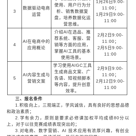
1月26日9:00-
使用、用户行为分
数据驱动电商
11:00；
3
析、销售数据复
运营
1月29日9:00-
盘，培养数据化运
11:00
营思维。
介绍AI在选品、推
2月2日9:00-
荐系统、客服、营
AI在电商中的
11:00；
4
销等方面的应用，
应用概论
2月5日9:00-
掌握AI工具的基本
11:00
使用场景。
学习使用AIGC工具
2月9日9:00-
生成商品文案、广
AI内容生成与
11:00；
5
告语、短视频脚本
营销文案
2月12日9:00-
等内容，提升创意
11:00
效率。
三、
报名条件
1.积极向上，三观端正，学风诚信，具有良好的思想品德
和政治素质；
2.学有余力，原则是要求必修课加权平均成绩80分以
上，对于以往竞赛成绩表现突出的；
3.对电商、数字营销、AI 技术应用有浓厚兴趣，有创业