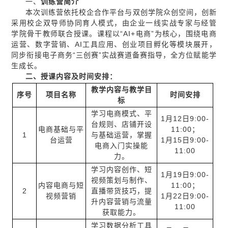
一、
训练营
简介
本次训练营依托校企合作平台与双创学院众创空间，创新
采用校企双导师协同育人模式，由企业一线实战专家与经管
学院骨干教师联合授课。课程以“AI+电商”为核心，围绕电商
运营、数字营销、AI工具应用、创业项目孵化等模块展开，
同步衔接电子商务“三创赛”实战赛道备赛指导，全方位赋能学
生成长。
二
、
授课
内容及
时间安排
：
教学内容与教学目
序号
项目名称
时间安排
标
学习电商模式、平
1月12日9:00-
台规则、店铺开设
电商基础与平
11:00；
1
与基础运营，掌握
台运营
1月15日9:00-
电商入门实操能
11:00
力。
学习内容创作、短
1月19日9:00-
视频策划与制作、
内容电商与短
11:00；
2
直播带货技巧，提
视频营销
1月22日9:00-
升内容营销与流量
11:00
获取能力。
学习数据分析工具