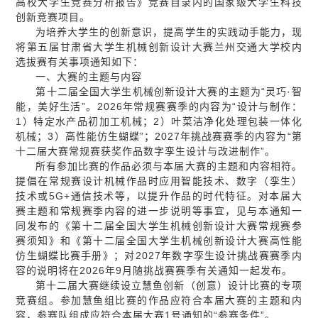
高校大学生竞赛分析报告》竞赛目录内的国家级大学生科技
创新竞赛项目。
为培养大学生的创新意识，提高学生的实践动手能力，现
将第五届甘肃省大学生机械创新设计大赛兰州交通大学校内
选拔赛有关事项通知如下：
一、大赛的主题与内容
第十二届全国大学生机械创新设计大赛的主题为“灵巧·智
能，美好生活”。2026年常规赛赛季的内容为“设计与制作：
1）特定水产品初加工机械；2）叶菜洁净化处理包装一体化
机械；3）高性能仿生蝴蝶”；2027年挑战赛赛季的内容为“第
十二届大赛常规赛获奖作品数字孪生设计与改进制作”。
所有参加比赛的作品必须与本届大赛的主题和内容相符。
提倡在常规赛设计机械作品时应用智能技术、数字（孪生）
技术或5G+通信技术等，以提升作品的时代特征。对本届大
赛主题和常规赛季内容的进一步说明等事宜，见与本通知一
同发布的《第十二届全国大学生机械创新设计大赛常规赛参
赛须知》和《第十二届全国大学生机械创新设计大赛高性能
仿生蝴蝶比赛手册》；对2027年数字孪生设计挑战赛赛季内
容的说明将在2026年9月随挑战赛赛季有关通知一起发布。
第十二届大赛继续设立慧鱼创新（创意）设计比赛的专项
竞赛组。参加慧鱼组比赛的作品应符合本届大赛的主题和内
容，参赛队组成应符合本届大赛1号通知的“参赛条件”。