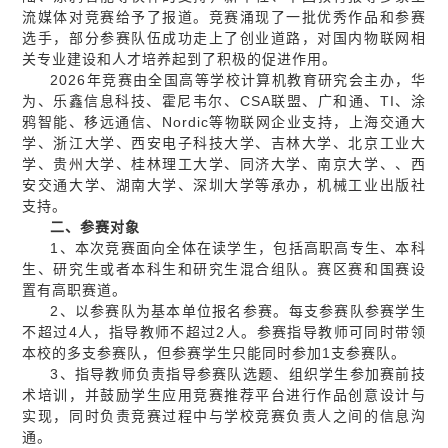
流媒体对竞赛给予了报道。竞赛涌现了一批优秀作品和参赛
选手，部分参赛队伍成功走上了创业道路，对国内物联网相
关专业建设和人才培养起到了积极的促进作用。
2026年竞赛由全国高等学校计算机教育研究会主办，华
为、乐鑫信息科技、霍尼韦尔、CSA联盟、广和通、TI、涂
鸦智能、移远通信、Nordic等物联网企业支持，上海交通大
学、浙江大学、西安电子科技大学、吉林大学、北京工业大
学、贵州大学、桂林理工大学、同济大学、南京大学、、西
安交通大学、湖南大学、深圳大学等承办，机械工业出版社
支持。
二、参赛对象
1、本次竞赛面向全体在读学生，包括高职高专生、本科
生、研究生或者本科生和研究生混合组队。赛区赛和国赛设
置有高职赛道。
2、以参赛队为基本单位报名参赛。每支参赛队参赛学生
不超过4人，指导教师不超过2人。参赛指导教师可同时带领
本校的多支参赛队，但参赛学生只能同时参加1支参赛队。
3、指导教师负责指导参赛队选题、组织学生参加赛前技
术培训，并鼓励学生应用竞赛推荐平台进行作品创意设计与
实现，同时负责竞赛过程中与学校竞赛负责人之间的信息沟
通。