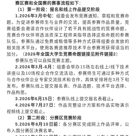
赛区赛和全国赛的赛事流程如下
：
（1）第一阶段：报名和线上作品提交阶段
1.
2026年3月中旬：
组委会发布竞赛通知、章程和竞赛命
题。为促进参赛师生与业界的交流，提高参赛作品质量，竞
赛组委会邀请合作伙伴设计了若干具有挑战性的竞赛命题，
竞赛合作伙伴将选派资深工程师来指导选择这些命题的参赛
队伍，参赛队通过免费或租借等多种方式获得组委会发放的
相关技术平台。使用各赛道推荐技术平台参赛将获得适当的
加分。（
2026年全国大学生竞赛命题链接见附件链接2
）
参赛队也可以自拟竞赛主题。
2
.
2026年3月-6月
：
组委会举办15场左右线上/线下技术
讲座以及10场校企合作交流活动，参赛师生可通过多种方式
与合作伙伴企业专家交流技术和合作，具体安排将在3月下旬
发布。参赛队线上提交报名表、作品选题、技术平台选择、
作品构思。
3
.
2026年6月15日：
参赛队线上提交报名表截止
。
4
.
2026年7月27日：
作品完整设计方案和作品实物演示
视频线上提交截止。
（2）第二阶段：分赛区竞赛阶段
5.
2026年8月10日前：
各分赛区完成网上作品评审，公
布入围分赛区决赛名单。