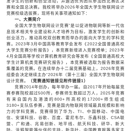
发学生的创新和创业活动，并遴选优秀团队参加西北赛区决
赛和全国总决赛。我校将举办2026年全国大学生物联网设计
竞赛校级选拔赛，现将有关事项通知如下：
一、大赛简介
全国大学生物联网设计竞赛”是以促进物联网等新一代信
息技术相关专业建设和人才培养为目标，激发学生的创新和
创业活力，推动高校双创教育而举办的面向大学生的学科竞
赛。2023年3月中国高等教育学会发布《2022全国普通高校
大学生竞赛分析报告》，本竞赛新增进入竞赛榜单；2023年
4月全国高等学校计算机教育研究会等发布《全国普通高校大
学生计算机类竞赛研究报告》，本竞赛被选取为报告数据采
集覆盖的竞赛。在连续举办十二届竞赛基础上，2026年竞赛
组委会决定继续主办“2026年（第十三届）全国大学生物联网
设计竞赛。
（竞赛通知链接见附件链接1）
竞赛2014年创办，每年举办一届。自2017年开始每届竞
赛参赛院校超过500所，参赛师生数超过万人，2025年竞赛
有来自国内及港澳的800+所高校的17200+师生组成
3180+支队伍参赛，竞赛是国内物联网领域最具规模和影响
力的学科竞赛。竞赛得到了华为、TI、中国移动、中国电
信、安谋科技、谷歌、百度、霍尼韦尔、乐鑫科技、CSA联
盟、广和通、兆易创新、地平线、航天科技、研华、新大
陆、涂鸦智能等伙伴的支持，新华社、中国教育报等多家主