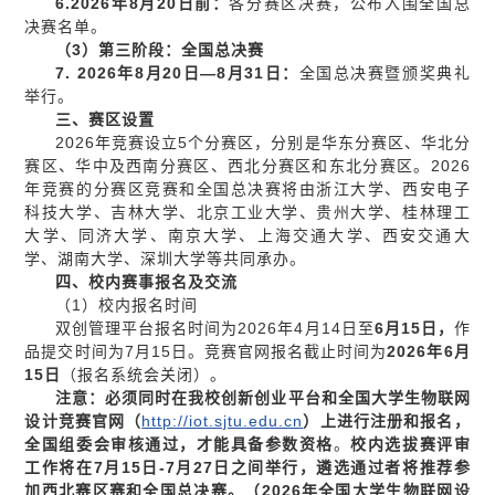
6.
2026年8月20日前：
各分赛区决赛，公布入围全国总
决赛名单。
（3）第三阶段：全国总决赛
7. 2
026年8月20日—8月31日：
全国总决赛暨颁奖典礼
举行。
三、赛区设置
2026年竞赛设立5个分赛区，分别是华东分赛区、华北分
赛区、华中及西南分赛区、西北分赛区和东北分赛区。2026
年竞赛的分赛区竞赛和全国总决赛将由浙江大学、西安电子
科技大学、吉林大学、北京工业大学、贵州大学、桂林理工
大学、同济大学、南京大学、上海交通大学、西安交通大
学、湖南大学、深圳大学等共同承办。
四、校内赛事报名及交流
（1）校内报名时间
双创管理平台报名时间为2026年4月14日至
6
月15日，
作
品提交时间为7月15日。竞赛官网报名截止时间为
202
6
年6月
15日
（报名系统会关闭）。
注意：必须同时在我校创新创业平台和全国大学生物联网
设计竞赛官网（
http://iot.sjtu.edu.cn
）上进行注册和报名，
全国组委会审核通过，才能具备参数资格
。
校内选拔赛评审
工作将在7月15日-7月27日之间举行，遴选通过者将推荐参
加西北赛区赛和全国总决赛。（202
6
年全国大学生物联网设