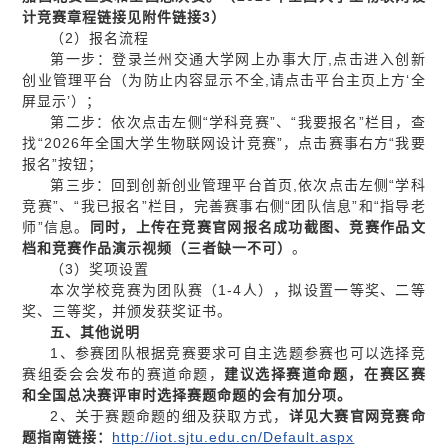
计竞赛章程
链接
见附件
链接3
）
（2）报名流程
第一步：登录兰州交通大学网上办事大厅,点击进入创新
创业管理平台（为防止内容显示不全,请点击平台主页上方‘全
屏显示’）；
第二步：依次点击左侧“学科竞赛”、“我要报名”栏目，查
找“2026年全国大学生物联网设计竞赛”，点击赛事右方“我要
报名”按钮；
第三步：回到创新创业管理平台首页,依次点击左侧“学科
竞赛”、“我已报名”栏目，完善赛事右侧“团队信息”和“指导老
师”信息。
同时，上传在竞赛官网报名成功截图、竞赛作品文
档和竞赛作品演示视频（三者缺一不可）
。
（3）奖项设置
本次学校竞赛为团队赛（1-4人），拟设置一等奖、二等
奖、三等奖，并颁发获奖证书。
五、其他说明
1、参赛团队根据竞赛要求可自主选题参赛也可以选择竞
赛组委会会发布的赛道命题，
建议选择赛道命题，在赛区赛
和全国总决赛评审时选择赛题命题的会有加分项。
2、关于赛题命题的细及获取方式，
详见大赛官网竞赛命
题指南
链接：
http://iot.sjtu.edu.cn/Default.aspx