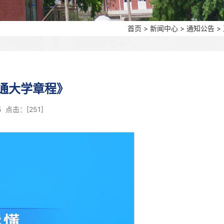
首页
>
新闻中心
>
通知公告
>
通大学章程》
35 点击：[
251
]