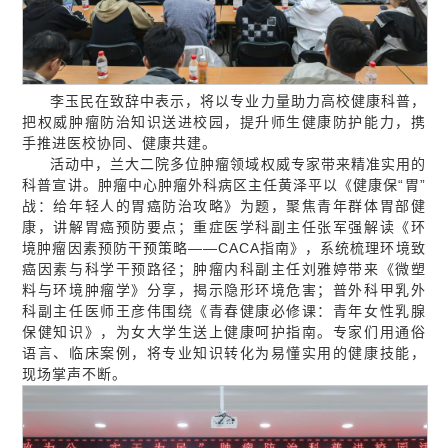
李玉民在致辞中表示，将以专业力量助力高校健康科普，
把权威肿瘤防治知识送进校园，提升师生健康防护能力，携
手推进医校协同、健康共建。
活动中，兰大二院多位肿瘤领域权威专家带来精准实用的
科普宣讲。肿瘤中心肿瘤外科病区主任黄泽平以《健康保“胃”
战：给年轻人的胃癌防治攻略》为题，聚焦青年群体胃部健
康，讲解胃癌预防要点；重症医学科副主任张军强解读《环
境肿瘤因素预防干预策略——CACA指南》，系统梳理环境致
癌因素与科学干预路径；肿瘤内科副主任刘雅婷带来《微塑
料与环境肿瘤学》分享，揭示隐形环境危害；普外科甲乳外
科副主任医师王彦伟围绕《青春健康必修课：青年女性乳腺
保健知识》，为女大学生送上健康呵护指南。专家们用通俗
语言、临床案例，将专业知识转化为易懂实用的健康技能，
现场掌声不断。