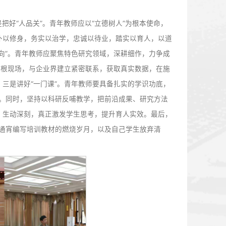
的发展脉络及学校近年来在教师队伍建设、学科建设、人才培养
三所 “双一流”建设高校对口支援、合作办学零的突破，68年
建设中具有不可替代性的高等院校。目前学校拥有7个一级学科
突破工程，软科排名挺进全国前200。工程学等4个学科进入E
奖等多项国家科技奖励。作为参与青藏铁路建设最早的高校，主
承担科研与技术咨询42项。近五年承担纵向科研项目1840项
。聂磊强调，西部六省区占国土面积55%，只有兰州交大一个交
领域形成了独特优势，这是机遇，更是责任。
三点殷切期望：一是把好“人品关”。青年教师应以“立德树人
实的优良品格——质朴以修身，务实以治学，忠诚以待业，踏
者。二是凝练“一个方向”。青年教师应聚焦特色研究领域，深