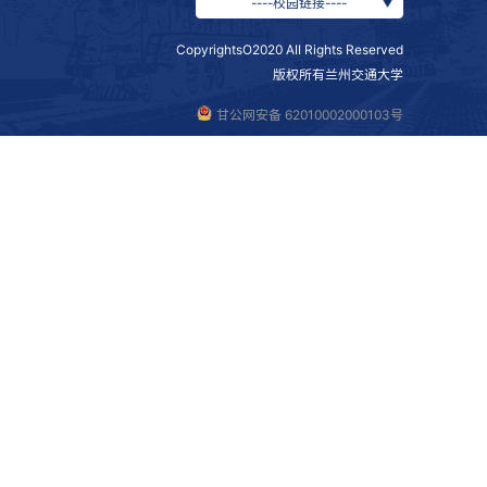
流学科建设、人才政策、科研支持等方面踊跃提问，聂磊与职能部
年拔尖人才等校级人才项目作详细解读，强调“优博—青托—拔
为标准，早日成为兰州交通大学的中坚力量，在区域优势特色突
、科学技术处、研究生院、创新创业学院、学科规划与建设处
姝彬 初审/张姝彬 复审/孙娜 终审/杨树文 校对/吴少培 来源
活动