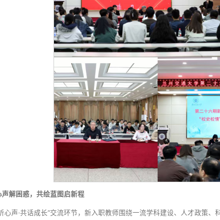
为行业排头兵、佼佼者。要做到“顶天立地”——既有国际视
工一线发现真问题，把论文真正写在祖国大地上，实现科研价
将教材与相关文献先“读厚”，广泛涉猎、融会贯通；再“读薄
和创新思维融入课堂，使教学内容有深度、有活力。唯有如此
聂磊以自身经历为例，讲述了中国高铁从“零起步”到“世界领
华、扎根铁路的感人故事，勉励大家一定要与时代共振，与国