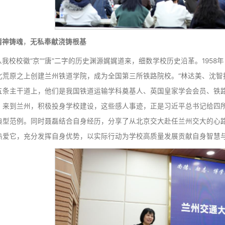
西迁精神铸魂
，
无私奉献浇铸根基
聂磊从我校校徽“京”“唐”二字的历史渊源娓娓道来，细数
师，于西北荒原之上创建兰州铁道学院，成为全国第三所铁路
刻在学校五条主干道上，他们是我国铁道运输学科奠基人、英
祖国号召，来到兰州，积极投身学校建设，这些感人事迹，正是
动体现与典型范例。同时聂磊结合自身经历，分享了从北京交