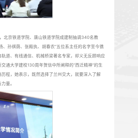
学校历史沿革。1958年，北京铁道学院、唐山铁道学院成建制抽
院校。“林达美、沈智扬、孙祺荫、张殿执、胡春农”五位系主
国皇家学会会员、铁路轨道、有线通信、机械桥梁著名专家，
习近平总书记给四所交通大学建校130周年贺信中所阐释的“
大赴任兰州交大的心路历程，她表示，既然选择了兰州交大，