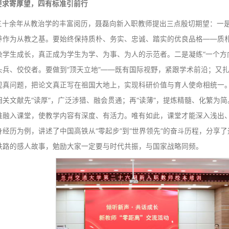
聂磊系统梳理了学校发展的重要历史节点、“三次跃升”
际合作等诸多方面取得的成就。从1958建校，历经省部共建、
北，发展成为行业特色鲜明、享誉国内、在西北地区轨道交通
士后流动站，交通运输工程学科入选甘肃省属高校国家一流学科
省部级以上科研平台86个，荣获国家科技进步特等奖一二等
地区混凝土”课题解决了世界性难题；主动服务川藏铁路建设，
315项，2025年获批国家自然基金经费位居省属高校第一
点，学校在高原、高寒、高烈度、高环境脆弱性轨道交通技术
三点要求寄厚望，四有标准引前行
结合三十余年从教治学的丰富阅历，聂磊向新入职教师提出
将品格修养作为从教之基。要始终保持质朴、务实、忠诚、踏
德情操感染学生成长，真正成为学生为学、为事、为人的示范