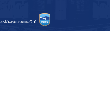
在“倾听心声·共话成长”交流环节，新入职教师围绕一
应。人才办负责人就职称待遇、天佑育才工程、青托计划、青
人才梯队建设路径，为青年教师成长成才铺就坚实阶梯。
霍海峰在总结时强调，希望全体新教师以“四有”好老师
明的高水平大学建设征程中，书写属于自己的精彩篇章。
学校办公室、党委教师工作部、人才工作办公室、教务处
加此次报告会。
（文图/张
上一条：
校领导深入桃海公寓检查指导 筑牢服务保障与安全防线
下一条：
学校成功举办2026年全省高校院所专利成果转化运用现场观摩