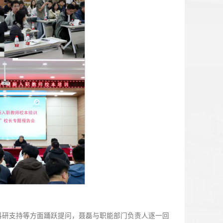
野，紧跟学术前沿；又扎根现场，与企业界建立紧密联系，获取
值与育人使命相统一。三是讲好“一门课”。青年教师要具备扎
”，提炼精髓、化繁为简。同时，坚持以科研反哺教学，把前沿
，课堂才能深入浅出、生动深刻，真正激发学生思考，提升育
先”的奋斗历程，分享了通宵编写培训教材的燃烧岁月，以及自
家战略同频。