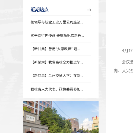
近期热点
近期热点
校领导与航空工业万里公司座谈...
实干笃行担使命 奋楫扬帆启新程...
【新甘肃】善用“大思政课” 培...
【新甘肃】我省高校全力推进毕...