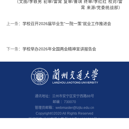
（文图/李轶男 初审/雷霄 复审/曹琪 终审/李红红 校对/雷
霄 来源/党委统战部）
上一条：
学校召开2026届毕业生“一院一策”就业工作推进会
下一条：
学校举办2026年全国两会精神宣讲报告会
通讯地址：兰州市安宁区安宁西路88号
邮编 ：730070
管理员邮箱：
webmaster@lzjtu.edu.cn
Copyright©2020 All Rights Reserved
版权所有 兰州交通大学 陇ICP备14001560号-1
甘公网安备 62010002000103号