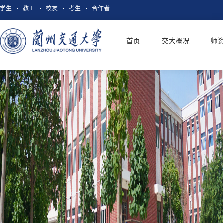
学生
教工
校友
考生
合作者
首页
交大概况