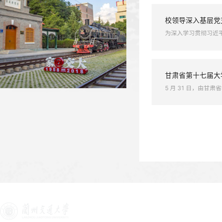
【新甘肃】我省高校全力推进毕...
校领导
6月1日
【新甘肃】兰州交通大学：在新...
我校省人大代表、政协委员参加...
我校学
5月29
校领导
为深入学
甘肃省
5 月 