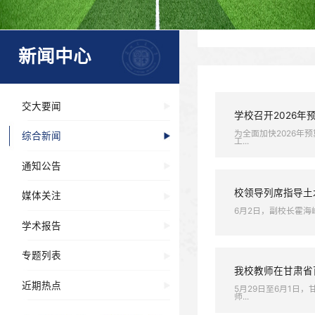
新闻中心
交大要闻
学校召
为全面加
综合新闻
工...
通知公告
校领导
媒体关注
6月2日