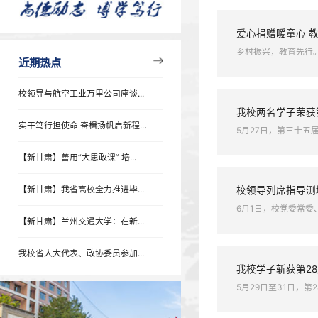
学术报告
专题列表
我校教
近期热点
5月29
师...
爱心捐
乡村振兴
近期热点
校领导与航空工业万里公司座谈...
我校两
实干笃行担使命 奋楫扬帆启新程...
5月27
【新甘肃】善用“大思政课” 培...