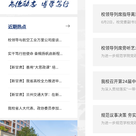
学术报告
专题列表
甘肃省
近期热点
为深化国
校领导
6月2日
近期热点
校领导与航空工业万里公司座谈...
校领导
实干笃行担使命 奋楫扬帆启新程...
为进一步
【新甘肃】善用“大思政课” 培...