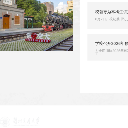
【新甘肃】我省高校全力推进毕...
我校召
为深入贯
【新甘肃】兰州交通大学：在新...
我校省人大代表、政协委员参加...
规范议
为进一步
校领导
6月2日
学校召
为全面加